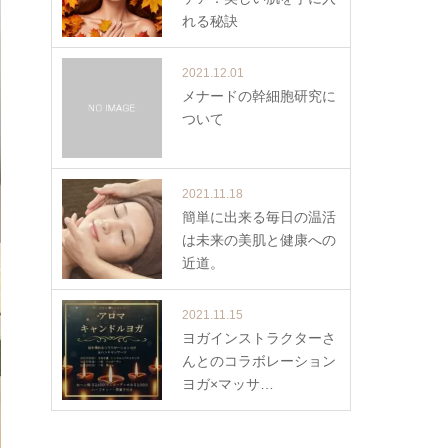
れる秘訣
2021.12.01
メナードの幹細胞研究に
ついて
2021.11.18
簡単に出来る毎日の温活
は未来の美肌と健康への
近道。
2021.11.15
ヨガインストラクターさ
んとのコラボレーション
ヨガ×マッサ…